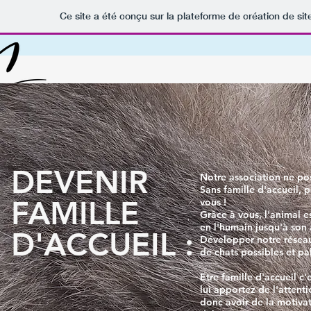
Ce site a été conçu sur la plateforme de création de sit
Qui sommes nous ?
Adopter
DEVENIR
Notre association ne po
Sans famille d'accueil, 
FAMILLE
vous !
Grâce à vous, l'animal e
en l'humain jusqu'à son 
D'ACCUEIL :
Développer notre réseau 
de chats possibles et pal
Etre famille d'accueil c'
lui apportez de l'attenti
donc avoir de la motiva