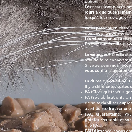
dehors
Les chats sont placés pr
jours à quelques semaine
jusqu'à leur sevrage).
Nous prenons en charge le
demande la nourriture, e
fournissons un reçu fisc
En tant que famille d'ac
Lorsque vous candidatez
afin de faire connaissan
Si votre demande reçoit 
vous confions un premie
La durée d'accueil peut 
Il y a différentes sortes 
FA (Classique) : vous ga
FA (Sociabilisation) : Un
de se sociabiliser auprè
aussi puisse trouver une 
FAQ (Quarantaine) : vous
point sur sa santé et so
une FA
FAU (Urgence) : vous gar